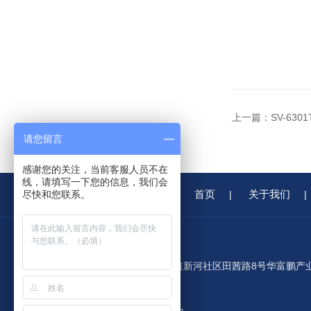
上一篇：
SV-63
请您留言
感谢您的关注，当前客服人员不在
线，请填写一下您的信息，我们会
首页
关于我们
尽快和您联系。
|
|
公司地址：深圳市龙华区观澜街道新河社区田茜路8号华富鹏产
园C栋408室
公司邮箱：3008992182@qq.com