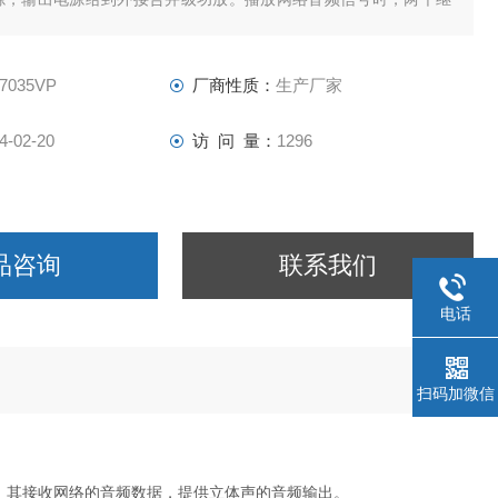
无网络音乐或呼叫时，两组继电器输出断开，可实现外接功放自启
能。
-7035VP
厂商性质：
生产厂家
4-02-20
访 问 量：
1296
品咨询
联系我们
电话
扫码加微信
，其接收网络的音频数据，提供立体声的音频输出
。