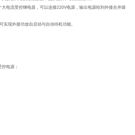
220V
个大电流受控继电器，
可以
连接
电源，输出电源给到外接合并
级
可实现外接功放自启动与自动待机功能。
受控
电源；