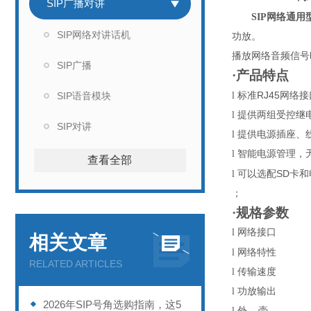
SIP广播对讲
SIP网络通
SIP网络对讲话机
功放
。
播放网络音频信号
SIP广播
·产品特点
RJ45
SIP语音模块
l
标准
网络接
l
提供两组受控继
SIP对讲
l
提供电源插座、
l
智能电源管理，
查看全部
SD
l
可以选配
卡和
；
·规格参数
l
网络接口
相关文章
l
网络特性
RELATED ARTICLES
l
传输速度
l
功放输出
2026年SIP号角选购指南，这5
l
外
壳