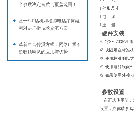
个参数决定音质与覆盖范围！
l
外形尺寸
l
电
源
基于SIP话机和模拟电话如何组
l
重
量
网对讲广播技术交流方案
·硬件安装
①
将
SV-7035VP
播
革新声音传播方式：网络广播有
②
块固定在标准
源吸顶喇叭的应用与优势
③
使用标准的以
④
使用电源线配
⑤
如果使用外接
·参数设置
在正式使用前，
设置，具体请参阅