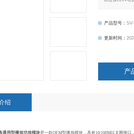
电器闭合输出，
动与自动待机功
产品型号：
SV
更新时间：
202
产
介绍
网络通用型播放功放模块
是一款
OEM
型播放模块，具有
10/100M
以太网接口