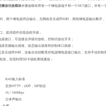
用型播放功放模块
本播放模块带有一个继电器端子和一个
NET接口，并有一
时，两个继电器闭合输出，
无网络音乐或呼叫时，两组继电器输出断开，
口，提供固件在线远程升级；
电器接口，可连接合并级功放机，控制功放自开关；
线路音频输出插座、状态输出插座和控制串口插座；
无音乐或呼叫时，设备自动切断
受控
电源继电器接口输出，支持手动控制
SD
电池，
实现利用
卡脱机
离线播放；
RJ45
输入标准
HTTP
UDP
SIP
支持
，
，
协议
10
／
100Mbps
立体声输出
金属