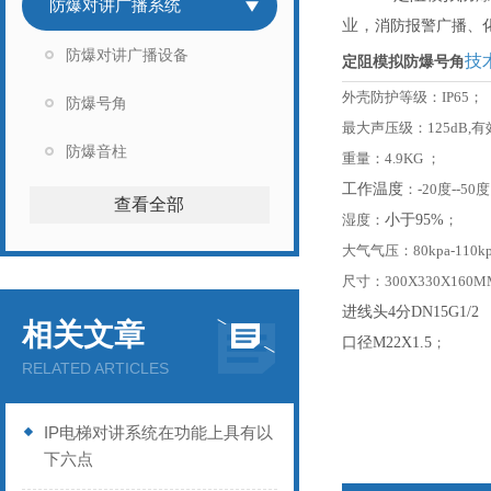
防爆对讲广播系统
业，
消防报警广播、
防爆对讲广播设备
技
定阻模拟防爆号角
外壳防护等级
：
IP65
；
防爆号角
最大声压级
：
125dB,有
防爆音柱
重量
：
4.9KG
；
工作温度
：
-20度--50度
查看全部
湿度
：
小于
95%
；
大气气压
：
80kpa-110k
尺寸
：
300X330X160M
进线头
4分DN15G1/2
相关文章
口径
M22X1.5
；
RELATED ARTICLES
IP电梯对讲系统在功能上具有以
下六点