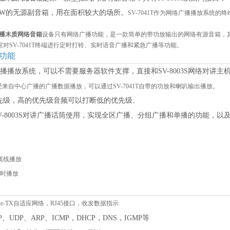
5W的无源副音箱，用在面积较大的场所。
SV-
7041
T
作为网络广播播放系统的终
广播木质网络音箱
设备只有网络广播功能，是一款简单的带功放输出的网络有源音箱，
室对
SV-
7041
T
终端进行定时打铃、实时语音广播和紧急广播等功能。
功能
播播放系统，可以不需要服务器软件支撑，直接和
SV-8003S网络对讲
受来自中心广播的广播数据播放，可以通过
SV-
7041
T
自带的功放和喇叭输出播放。
优先级，高的优先级音频可以打断低的优先级
。
V-8003S对讲广播话筒使用，实现全区广播、分组广播和单播的功能，
离线播放
时播放
0Base-TX自适应网络，RJ45接口，收发数据指示
P、UDP、ARP、ICMP，DHCP，DNS，IGMP等