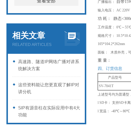
查看全部
自带
1
广播输出：
输入电压：
AC 220V
功
耗：
静态
<30
工作温度：
0℃～55
相关文章
规格尺寸：
10.5*10
105*104.2*262mm
RELATED ARTICLES
面板：
木质外壳，
重
量：
高速路、隧道IP网络广播对讲系
统解决方案
四、订货信息
产品型号
这些资料能让您更直观了解IP对
SV-7041
T
讲分机
上述型号均为普通型
l
SD卡： 支持SD卡
SIP有源音柱在实际应用中有4大
l
宽温：
-40℃～80℃
功能