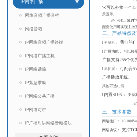
IP网络广播
它可以外接一个1
景区等。
网络音频广播音柱
SV-
7041
T
SIP
配套使用可实现主控
网络音箱
二、产品特点及
IP网络音频广播终端
我们的广
l
全脱机：
l
广播功能：
可以接
IP网络广播主机
广播支持
255个
可配合
S
IP网络话筒
l
易扩展：
广播播放系统。
IP紧急求助
其他可选功能
内置
SD卡：
l
支持
IP网络公共广播
定
IP网络对讲
三、技术参数
网络接口：
10/10
IP广播对讲网络音频模块
支持
TC
网络协议：