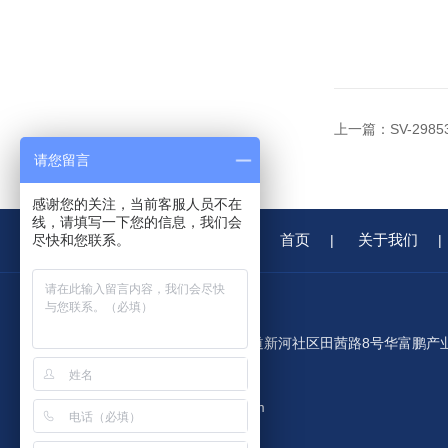
上一篇：
SV-298
请您留言
感谢您的关注，当前客服人员不在
线，请填写一下您的信息，我们会
首页
关于我们
尽快和您联系。
|
|
公司地址：深圳市龙华区观澜街道新河社区田茜路8号华富鹏产
园C栋408室
公司邮箱：3008992182@qq.com
公司传真：86-0755-86109711