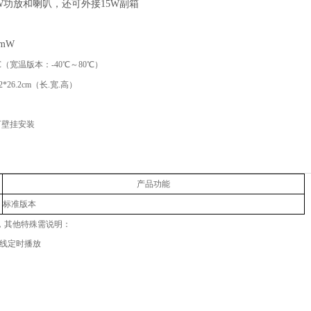
5W功放和喇叭，还可外接15W副箱
0mW
℃（宽温版本：-40℃～80℃）
.42*26.2cm（长.宽.高）
可壁挂安装
产品功能
标准版本
，其他特殊需说明：
离线定时播放