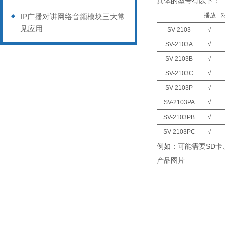
具体的型号有以下：
播放
IP广播对讲网络音频模块三大常
见应用
SV-2103
√
SV-2103A
√
SV-2103B
√
SV-2103C
√
SV-2103P
√
SV-2103PA
√
SV-2103PB
√
SV-2103PC
√
例如：可能需要SD卡
产品图片