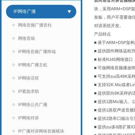
双向语音对讲音频模
块，采用ARM+DSP
IP网络广播
发板，用户不需要做任
网络音频广播音柱
对讲系统开发。
产品特点
网络音箱
■ 基于ARM+DSP架构
■ 提供固件网络远程
IP网络音频广播终端
■ 标准RJ45网络接
IP网络广播主机
■ 可做网络音频播放
■ 可支持zui高48K采
IP网络话筒
■ 支持32K Mic或
IP紧急求助
■ 提供双向8K采样
■ 提供1路Mic输入、1
IP网络公共广播
■ 提供1路双声道音
IP网络对讲
■ 提供2路串口输出引
■ 提供zui多8路扩展I
IP广播对讲网络音频模块