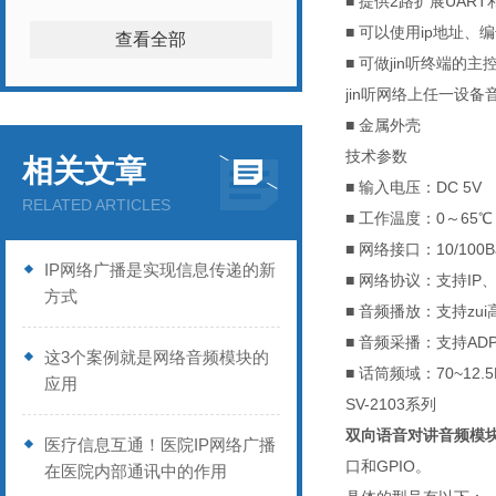
■ 提供2路扩展UART
■ 可以使用ip地址
查看全部
■ 可做jin听终端的主
jin
听网络上任一设备
■ 金属外壳
技术参数
相关文章
■ 输入电压：DC 5V
RELATED ARTICLES
■ 工作温度：0～65℃
■ 网络接口：10/100
IP网络广播是实现信息传递的新
■ 网络协议：支持IP、
方式
■ 音频播放：支持zui
■ 音频采播：支持AD
这3个案例就是网络音频模块的
■ 话筒频域：70~12.5
应用
SV-2103系列
双向语音对讲音频模
医疗信息互通！医院IP网络广播
口和GPIO。
在医院内部通讯中的作用