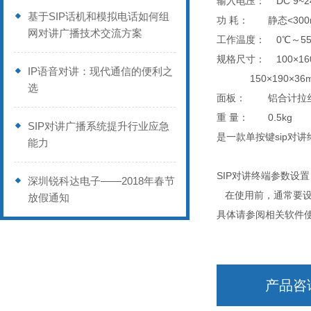
输入电压： DC 9~2
基于SIP话机和模拟电话如何组
功 耗： 静态<300
网对讲广播技术交流方案
工作温度： 0℃～55
规格尺寸： 100×16
IP语音对讲：现代通信的便利之
150×190×36
选
面板： 铝合计拉丝
重 量： 0.5kg
SIP对讲广播系统提升行业应急
是一款单按键sip对
能力
SIP对讲终端参数设
深圳锐科达电子——2018年春节
在使用前，通常要设置
放假通知
具体请参阅相关软件
产品咨