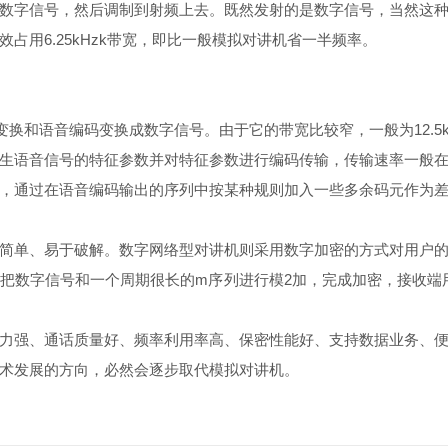
字信号，然后调制到射频上去。既然发射的是数字信号，当然这种
占用6.25kHzk带宽，即比一般模拟对讲机省一半频率。
和语音编码变换成数字信号。由于它的带宽比较窄，一般为12.5kHz
语音信号的特征参数并对特征参数进行编码传输，传输速率一般在1.2
通过在语音编码输出的序列中按某种规则加入一些多余码元作为差
单、易于破解。数字网络型对讲机则采用数字加密的方式对用户的
把数字信号和一个周期很长的m序列进行模2加，完成加密，接收端
强、通话质量好、频率利用率高、保密性能好、支持数据业务、便
术发展的方向，必然会逐步取代模拟对讲机。